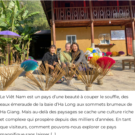
Le Viêt Nam est un pays d’une beauté à couper le souffle, des
eaux émeraude de la baie d’Ha Long aux sommets brumeux de
Ha Giang. Mais au-delà des paysages se cache une culture riche
et complexe qui prospère depuis des milliers d’années. En tant
que visiteurs, comment pouvons-nous explorer ce pays
magnifique sans laisser […]