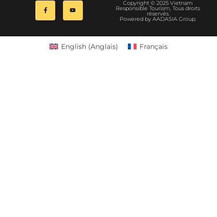
Copyright © 2025 Vietnam
Responsible Tourism, Tous droits
réservés.
Powered by AADASIA Group.
English
(
Anglais
)
Français