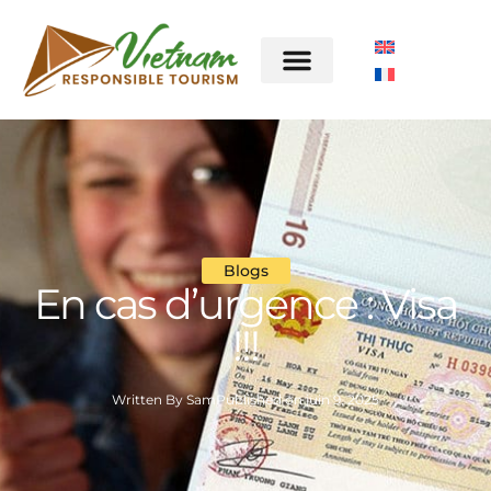
Blogs
En cas d’urgence : Visa
!!!
Written By
Sam
Published on
juin 9, 2025