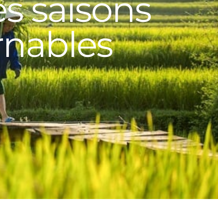
es saisons
urnables