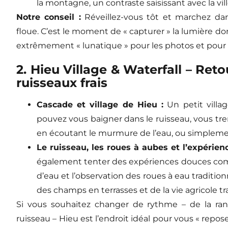
la montagne, un contraste saisissant avec la vil
Notre conseil :
Réveillez-vous tôt et marchez da
floue. C’est le moment de « capturer » la lumière dor
extrêmement « lunatique » pour les photos et pour 
2. Hieu Village & Waterfall – Retou
ruisseaux frais
Cascade et village de Hieu :
Un petit villag
pouvez vous baigner dans le ruisseau, vous tr
en écoutant le murmure de l’eau, ou simplement 
Le ruisseau, les roues à aubes et l’expérienc
également tenter des expériences douces com
d’eau et l’observation des roues à eau tradition
des champs en terrasses et de la vie agricole tr
Si vous souhaitez changer de rythme – de la rand
ruisseau – Hieu est l’endroit idéal pour vous « repo