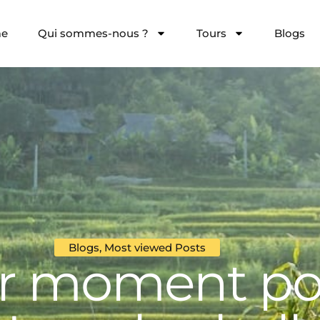
e
Qui sommes-nous ?
Tours
Blogs
Blogs
,
Most viewed Posts
r moment pou