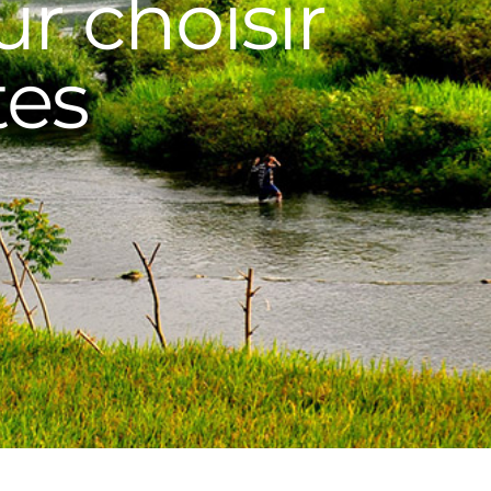
r choisir
tes