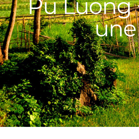
Pu Luong +
une