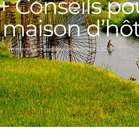
 Conseils pou
 maison d’hô
Written By
Sam
Published on
décembre 3, 2025