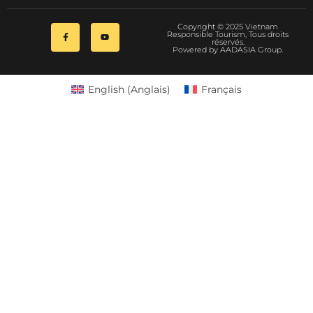
Copyright © 2025 Vietnam
Responsible Tourism, Tous droits
réservés.
Powered by AADASIA Group.
English
(
Anglais
)
Français