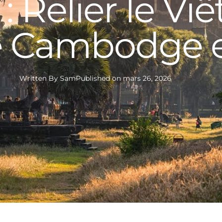
: Relier le Viê
le Cambodge 
Written By
Sam
Published on
mars 26, 2026